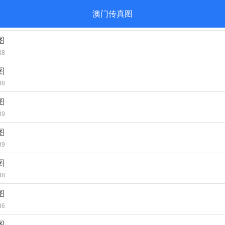
澳门传真图
图
38
图
38
图
39
图
39
图
38
图
36
图