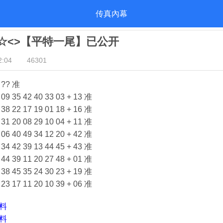
传真內幕
幕☆<>【平特一尾】已公开
:04
46301
?? 准
9 35 42 40 33 03 + 13 准
8 22 17 19 01 18 + 16 准
1 20 08 29 10 04 + 11 准
6 40 49 34 12 20 + 42 准
4 42 39 13 44 45 + 43 准
4 39 11 20 27 48 + 01 准
8 45 35 24 30 23 + 19 准
3 17 11 20 10 39 + 06 准
资料
资料