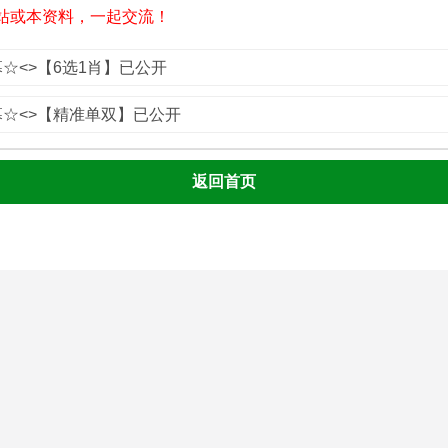
站或本资料，一起交流！
幕☆<>【6选1肖】已公开
内幕☆<>【精准单双】已公开
返回首页