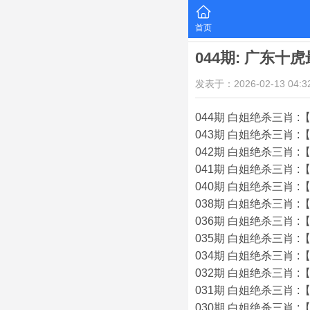
首页
044期: 广东
发表于：2026-02-13 04:32
044期 白姐绝杀三肖 :【
043期 白姐绝杀三肖 :【
042期 白姐绝杀三肖 :【
041期 白姐绝杀三肖 :【
040期 白姐绝杀三肖 :【
038期 白姐绝杀三肖 :【
036期 白姐绝杀三肖 :【
035期 白姐绝杀三肖 :【
034期 白姐绝杀三肖 :【
032期 白姐绝杀三肖 :【
031期 白姐绝杀三肖 :【
030期 白姐绝杀三肖 :【