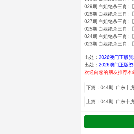
029期 白姐绝杀三肖 :【
028期 白姐绝杀三肖 :【
027期 白姐绝杀三肖 :【
025期 白姐绝杀三肖 :【
024期 白姐绝杀三肖 :【
023期 白姐绝杀三肖 :【
出处：
2026澳门正版
出处：
2026澳门正版
欢迎向您的朋友推荐本
下篇：044期: 广东
上篇：044期: 广东