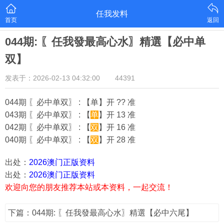
任我发料
首页
返回
044期: 〖任我發最高心水〗精選【必中单
双】
发表于：2026-02-13 04:32:00
44391
044期 〖必中单双〗 : 【单】开 ?? 准
043期 〖必中单双〗 : 【
单
】开 13 准
042期 〖必中单双〗 : 【
双
】开 16 准
040期 〖必中单双〗 : 【
双
】开 28 准
出处：
2026澳门正版资料
出处：
2026澳门正版资料
欢迎向您的朋友推荐本站或本资料，一起交流！
下篇：044期: 〖任我發最高心水〗精選【必中六尾】